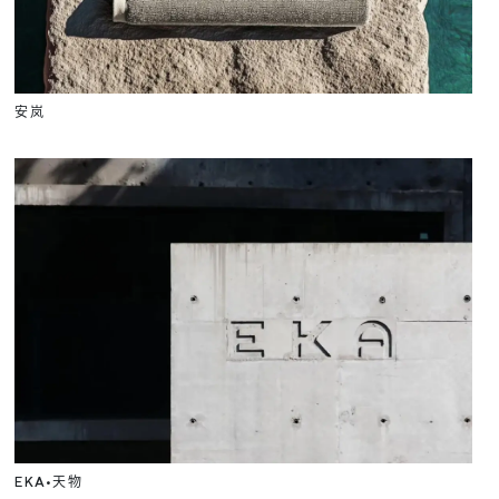
安岚
EKA•天物