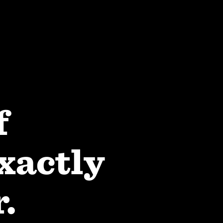
主页
专业服务
项目案例
灵感速递
f
EN
actly
.