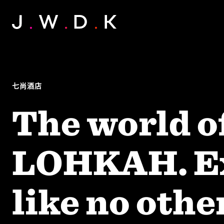
七尚酒店
The world o
LOHKAH. Ex
like no other